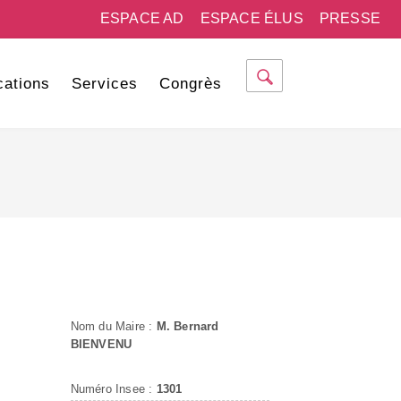
ESPACE AD
ESPACE ÉLUS
PRESSE
cations
Services
Congrès
Nom du Maire :
M. Bernard
BIENVENU
Numéro Insee :
1301