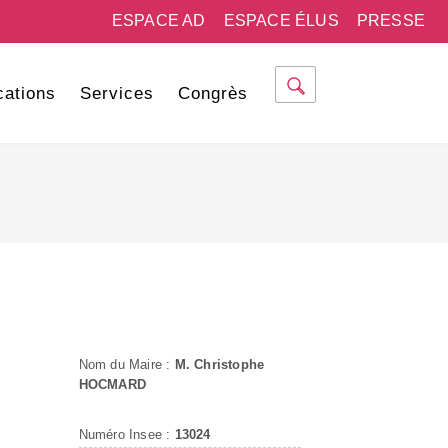
ESPACE AD
ESPACE ÉLUS
PRESSE
cations
Services
Congrès
Nom du Maire :
M. Christophe
HOCMARD
Numéro Insee :
13024