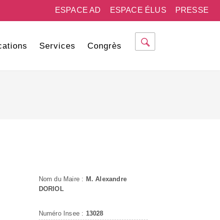
ESPACE AD
ESPACE ÉLUS
PRESSE
cations
Services
Congrès
Nom du Maire :
M. Alexandre
DORIOL
Numéro Insee :
13028