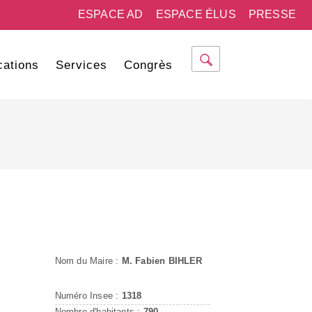
ESPACE AD
ESPACE ÉLUS
PRESSE
cations
Services
Congrès
Nom du Maire :
M. Fabien BIHLER
Numéro Insee :
1318
Nombre d'habitants :
790