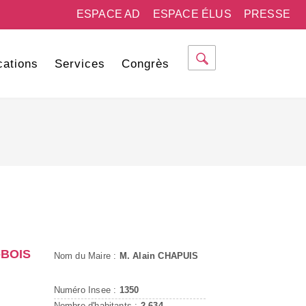
ESPACE AD
ESPACE ÉLUS
PRESSE
cations
Services
Congrès
-BOIS
Nom du Maire :
M. Alain CHAPUIS
Numéro Insee :
1350
Nombre d'habitants :
2 634