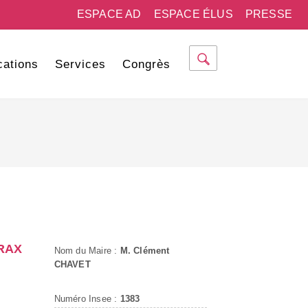
ESPACE AD
ESPACE ÉLUS
PRESSE
cations
Services
Congrès
RAX
Nom du Maire :
M. Clément
CHAVET
Numéro Insee :
1383