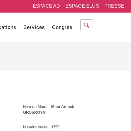
ESPACE AD
ESPACE ÉLUS
PRESSE
cations
Services
Congrès
Nom du Maire :
Mme Annick
GROSROYAT
Numéro Insee :
1399