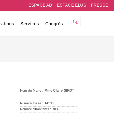
ESPACE AD
ESPACE ÉLUS
PRESSE
cations
Services
Congrès
Nom du Maire :
Mme Claire SIROT
Numéro Insee :
14193
Nombre d'habitants :
703