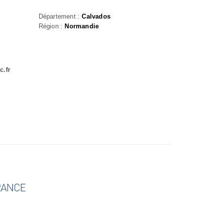
Département :
Calvados
Région :
Normandie
c.fr