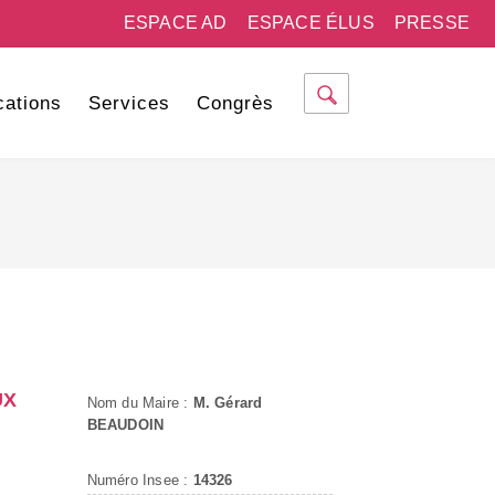
ESPACE AD
ESPACE ÉLUS
PRESSE
cations
Services
Congrès
UX
Nom du Maire :
M. Gérard
BEAUDOIN
Numéro Insee :
14326