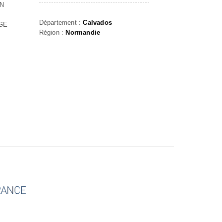
ON
Département :
Calvados
GE
Région :
Normandie