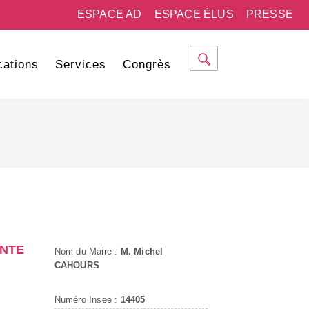
ESPACE AD
ESPACE ÉLUS
PRESSE
cations
Services
Congrès
ANTE
Nom du Maire :
M. Michel
CAHOURS
Numéro Insee :
14405