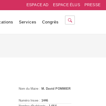
ESPACE AD
ESPACE ÉLUS
PRESSE
cations
Services
Congrès
Nom du Maire :
M. David POMMIER
Numéro Insee :
1446
Nombre d'habitants :
1 664