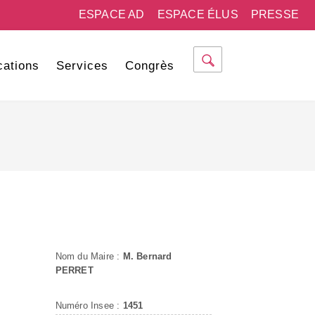
ESPACE AD
ESPACE ÉLUS
PRESSE
cations
Services
Congrès
Nom du Maire :
M. Bernard
PERRET
Numéro Insee :
1451