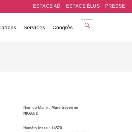
ESPACE AD
ESPACE ÉLUS
PRESSE
cations
Services
Congrès
Nom du Maire :
Mme Séverine
NIGAUD
Numéro Insee :
14570