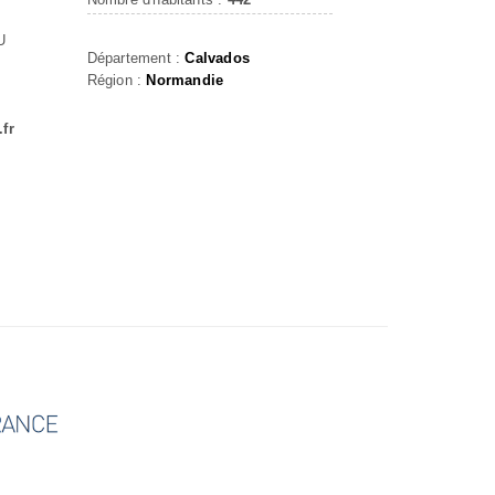
U
Département :
Calvados
Région :
Normandie
fr