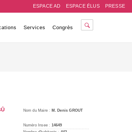
ESPACE AD
ESPACE ÉLUS
PRESSE
cations
Services
Congrès
BÛ
Nom du Maire :
M. Denis GROUT
Numéro Insee :
14649
Nombre d'habitants :
442