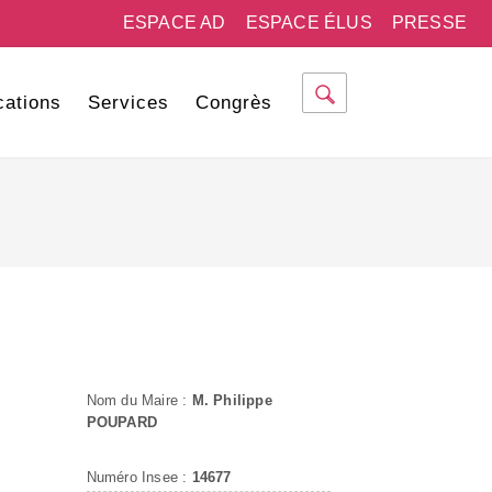
ESPACE AD
ESPACE ÉLUS
PRESSE
cations
Services
Congrès
Nom du Maire :
M. Philippe
POUPARD
Numéro Insee :
14677