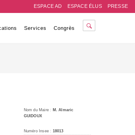
ESPACE AD
ESPACE ÉLUS
PRESSE
cations
Services
Congrès
Nom du Maire :
M. Almaric
GUIDOUX
Numéro Insee :
18013