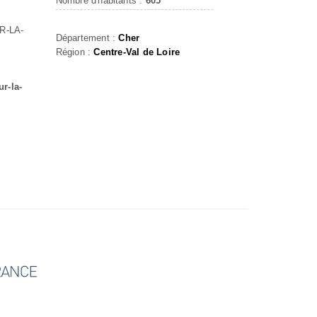
Nombre d'habitants :
605
R-LA-
Département :
Cher
Région :
Centre-Val de Loire
r-la-