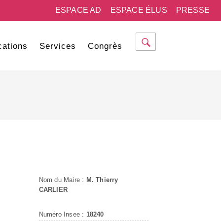
ESPACE AD
ESPACE ÉLUS
PRESSE
cations
Services
Congrès
Nom du Maire :
M. Thierry
CARLIER
Numéro Insee :
18240