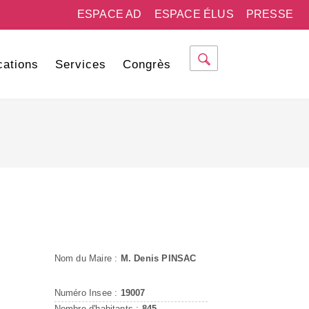
ESPACE AD
ESPACE ÉLUS
PRESSE
cations
Services
Congrès
Nom du Maire :
M. Denis PINSAC
Numéro Insee :
19007
Nombre d'habitants :
845