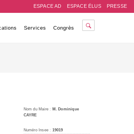
ESPACE AD
ESPACE ÉLUS
PRESSE
cations
Services
Congrès
Nom du Maire :
M. Dominique
CAYRE
Numéro Insee :
19019