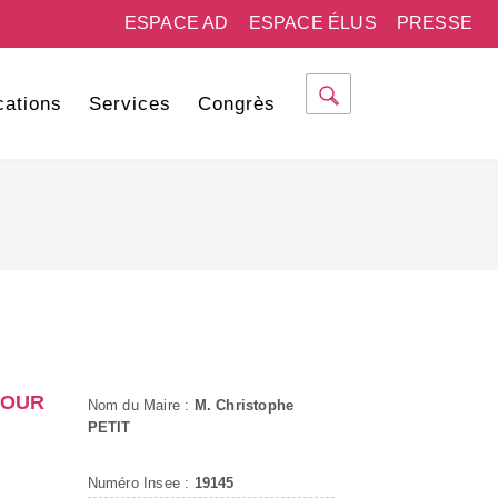
ESPACE AD
ESPACE ÉLUS
PRESSE
cations
Services
Congrès
DOUR
Nom du Maire :
M. Christophe
PETIT
Numéro Insee :
19145