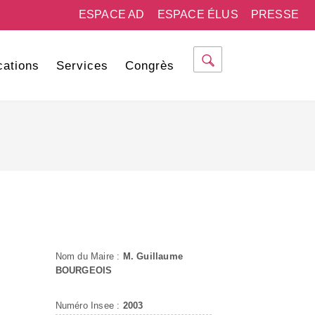
ESPACE AD
ESPACE ÉLUS
PRESSE
cations
Services
Congrès
Nom du Maire :
M. Guillaume
BOURGEOIS
Numéro Insee :
2003