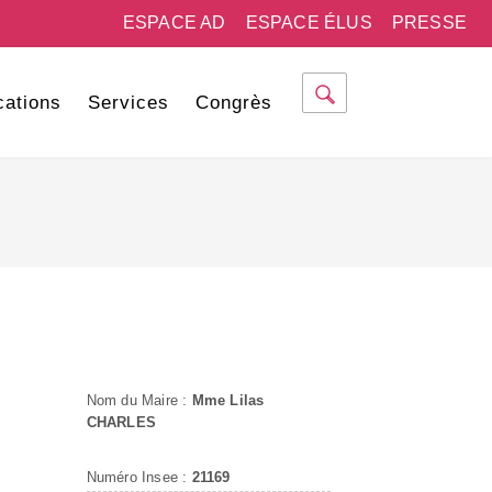
ESPACE AD
ESPACE ÉLUS
PRESSE
cations
Services
Congrès
Nom du Maire :
Mme Lilas
CHARLES
Numéro Insee :
21169