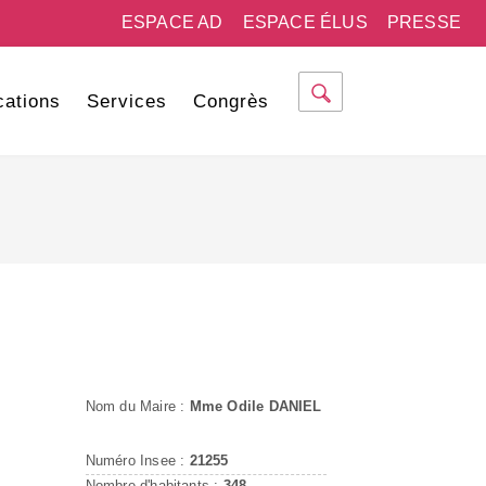
ESPACE AD
ESPACE ÉLUS
PRESSE
cations
Services
Congrès
Nom du Maire :
Mme Odile DANIEL
Numéro Insee :
21255
Nombre d'habitants :
348