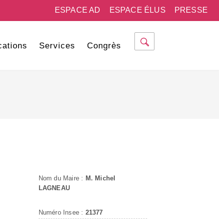
ESPACE AD
ESPACE ÉLUS
PRESSE
cations
Services
Congrès
Nom du Maire :
M. Michel
LAGNEAU
Numéro Insee :
21377