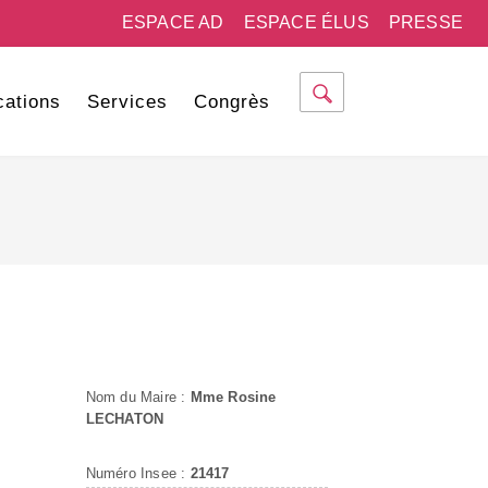
ESPACE AD
ESPACE ÉLUS
PRESSE
cations
Services
Congrès
Nom du Maire :
Mme Rosine
LECHATON
Numéro Insee :
21417