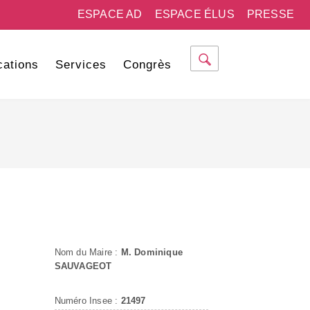
ESPACE AD
ESPACE ÉLUS
PRESSE
cations
Services
Congrès
Nom du Maire :
M. Dominique
SAUVAGEOT
Numéro Insee :
21497