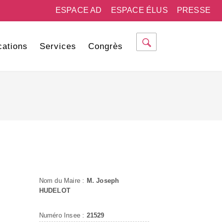
ESPACE AD
ESPACE ÉLUS
PRESSE
cations
Services
Congrès
Nom du Maire :
M. Joseph
HUDELOT
Numéro Insee :
21529