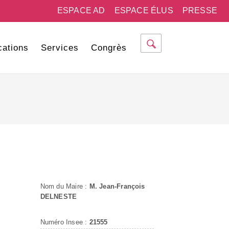
ESPACE AD
ESPACE ÉLUS
PRESSE
cations
Services
Congrès
Nom du Maire :
M. Jean-François
DELNESTE
Numéro Insee :
21555