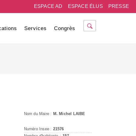
ESPACE AD
ESPACE ÉLUS
PRESSE
cations
Services
Congrès
Nom du Maire :
M. Michel LAIBE
Numéro Insee :
21576
Nombre d'habitants :
157