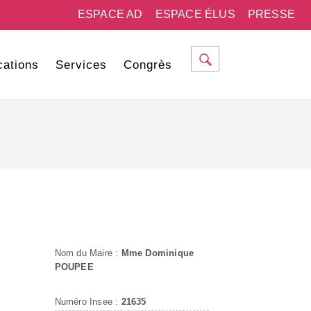
ESPACE AD
ESPACE ÉLUS
PRESSE
cations
Services
Congrès
Nom du Maire :
Mme Dominique
POUPEE
Numéro Insee :
21635