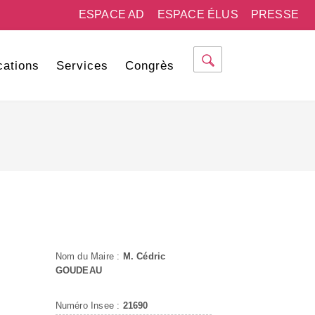
ESPACE AD
ESPACE ÉLUS
PRESSE
cations
Services
Congrès
Nom du Maire :
M. Cédric
GOUDEAU
Numéro Insee :
21690