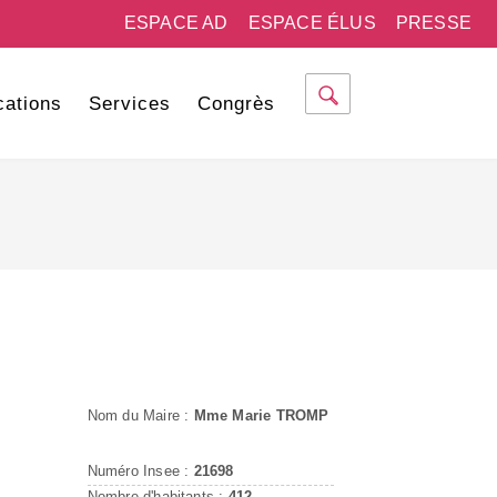
ESPACE AD
ESPACE ÉLUS
PRESSE
cations
Services
Congrès
Nom du Maire :
Mme Marie TROMP
Numéro Insee :
21698
Nombre d'habitants :
412