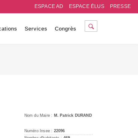
ESPACE AD
ESPACE ÉLUS
PRESSE
cations
Services
Congrès
Nom du Maire :
M. Patrick DURAND
Numéro Insee :
22096
Nombre d'habitants :
469