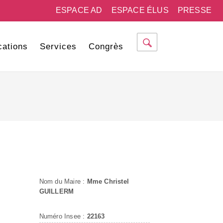
ESPACE AD
ESPACE ÉLUS
PRESSE
cations
Services
Congrès
Nom du Maire :
Mme Christel
GUILLERM
Numéro Insee :
22163