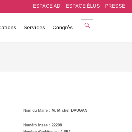
ESPACE AD
ESPACE ÉLUS
PRESSE
cations
Services
Congrès
Nom du Maire :
M. Michel DAUGAN
Numéro Insee :
22208
Nombre d'habitants :
1 852