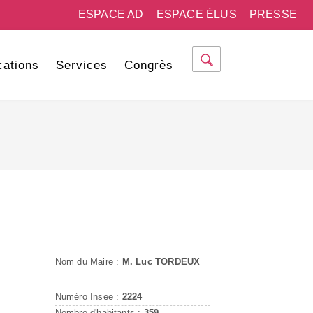
ESPACE AD
ESPACE ÉLUS
PRESSE
cations
Services
Congrès
Nom du Maire :
M. Luc TORDEUX
Numéro Insee :
2224
Nombre d'habitants :
359