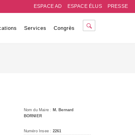
ESPACE AD
ESPACE ÉLUS
PRESSE
cations
Services
Congrès
Nom du Maire :
M. Bernard
BORNIER
Numéro Insee :
2261