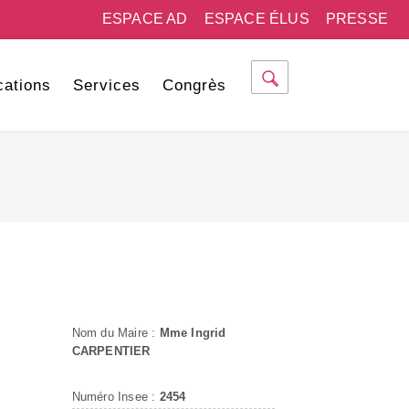
ESPACE AD
ESPACE ÉLUS
PRESSE
cations
Services
Congrès
Nom du Maire :
Mme Ingrid
CARPENTIER
Numéro Insee :
2454