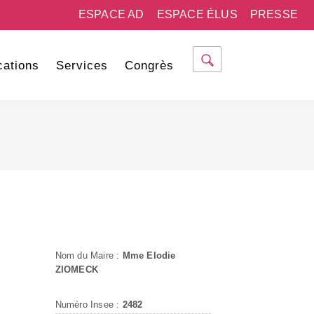
ESPACE AD
ESPACE ÉLUS
PRESSE
cations
Services
Congrès
Nom du Maire :
Mme Elodie
ZIOMECK
Numéro Insee :
2482