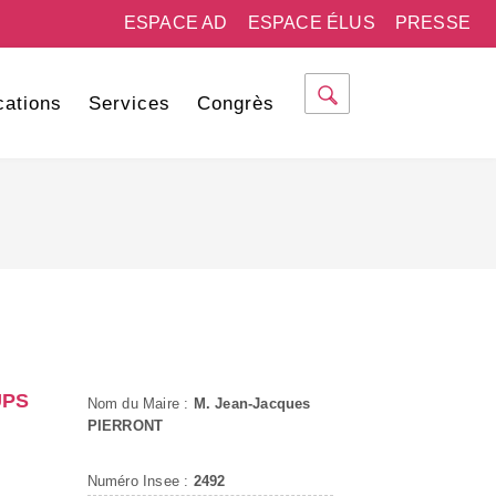
ESPACE AD
ESPACE ÉLUS
PRESSE
cations
Services
Congrès
UPS
Nom du Maire :
M. Jean-Jacques
PIERRONT
Numéro Insee :
2492