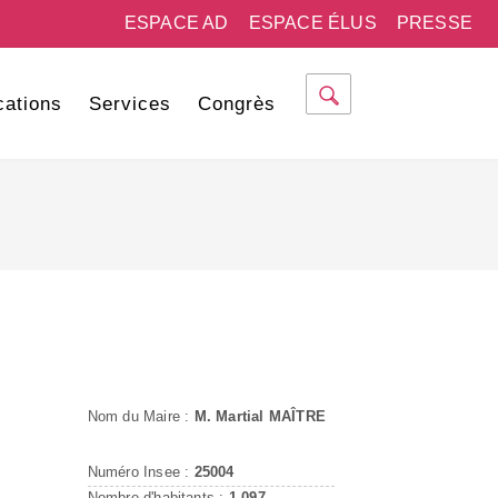
ESPACE AD
ESPACE ÉLUS
PRESSE
cations
Services
Congrès
Nom du Maire :
M. Martial MAÎTRE
Numéro Insee :
25004
Nombre d'habitants :
1 097