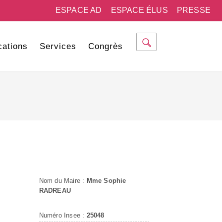
ESPACE AD
ESPACE ÉLUS
PRESSE
cations
Services
Congrès
Nom du Maire :
Mme Sophie
RADREAU
Numéro Insee :
25048