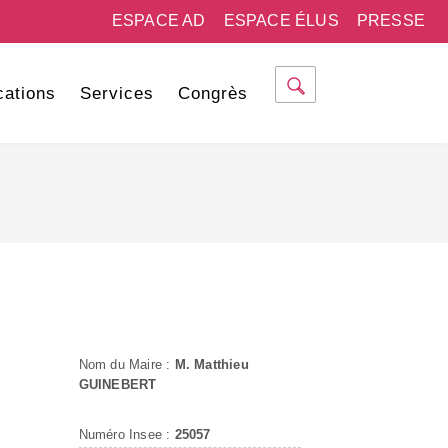
ESPACE AD
ESPACE ÉLUS
PRESSE
cations
Services
Congrès
Nom du Maire :
M. Matthieu
GUINEBERT
Numéro Insee :
25057