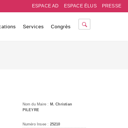
ESPACE AD
ESPACE ÉLUS
PRESSE
cations
Services
Congrès
Nom du Maire :
M. Christian
PILEYRE
Numéro Insee :
25210