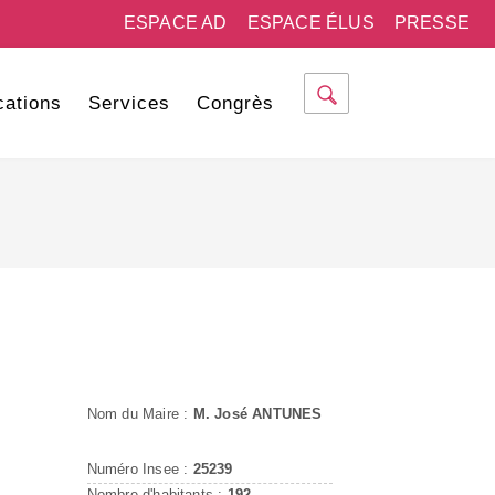
ESPACE AD
ESPACE ÉLUS
PRESSE
cations
Services
Congrès
Nom du Maire :
M. José ANTUNES
Numéro Insee :
25239
Nombre d'habitants :
192