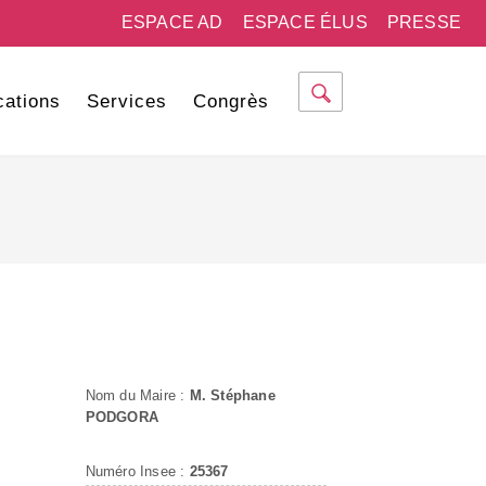
ESPACE AD
ESPACE ÉLUS
PRESSE
cations
Services
Congrès
Nom du Maire :
M. Stéphane
PODGORA
Numéro Insee :
25367