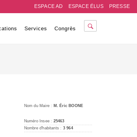
ESPACE AD
ESPACE ÉLUS
PRESSE
cations
Services
Congrès
Nom du Maire :
M. Éric BOONE
Numéro Insee :
25463
Nombre d'habitants :
3 964