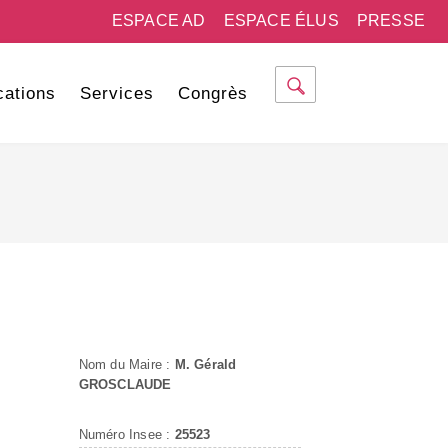
ESPACE AD
ESPACE ÉLUS
PRESSE
cations
Services
Congrès
Nom du Maire :
M. Gérald
GROSCLAUDE
Numéro Insee :
25523